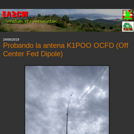
24/06/2019
Probando la antena K1POO OCFD (Off
Center Fed Dipole)