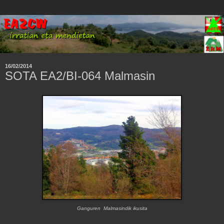
16/02/2014
SOTA EA2/BI-064 Malmasin
Ganguren Malmasindik ikusita