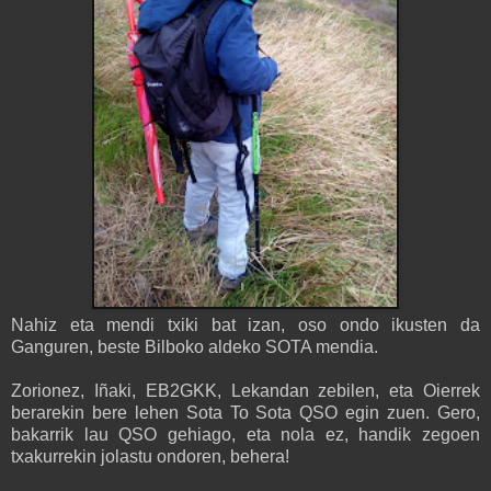
Nahiz eta mendi txiki bat izan, oso ondo ikusten da
Ganguren, beste Bilboko aldeko SOTA mendia.
Zorionez, Iñaki, EB2GKK, Lekandan zebilen, eta Oierrek
berarekin bere lehen Sota To Sota QSO egin zuen. Gero,
bakarrik lau QSO gehiago, eta nola ez, handik zegoen
txakurrekin jolastu ondoren, behera!