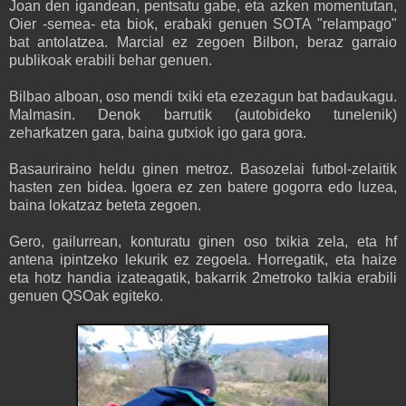
Joan den igandean, pentsatu gabe, eta azken momentutan,
Oier -semea- eta biok, erabaki genuen SOTA "relampago"
bat antolatzea. Marcial ez zegoen Bilbon, beraz garraio
publikoak erabili behar genuen.
Bilbao alboan, oso mendi txiki eta ezezagun bat badaukagu.
Malmasin. Denok barrutik (autobideko tunelenik)
zeharkatzen gara, baina gutxiok igo gara gora.
Basauriraino heldu ginen metroz. Basozelai futbol-zelaitik
hasten zen bidea. Igoera ez zen batere gogorra edo luzea,
baina lokatzaz beteta zegoen.
Gero, gailurrean, konturatu ginen oso txikia zela, eta hf
antena ipintzeko lekurik ez zegoela. Horregatik, eta haize
eta hotz handia izateagatik, bakarrik 2metroko talkia erabili
genuen QSOak egiteko.