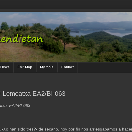
 links
EA2 Map
My tools
Contact
! Lemoatxa EA2/BI-063
atxa, EA2/BI-063.
 -¿o han sido tres?- de secano, hoy por fin nos arriesgabamos a ha