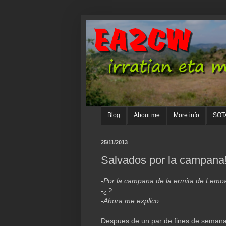
Blog
About me
More info
SOTA
25/11/2013
Salvados por la campana
-Por la campana de la ermita de Lemo
-
¿?
-
Ahora me explico....
Despues de un par de fines de semana