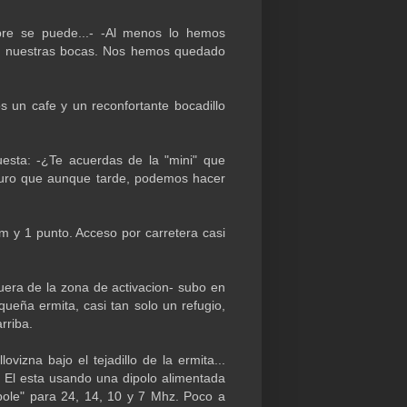
pre se puede...- -Al menos lo hemos
por nuestras bocas. Nos hemos quedado
un cafe y un reconfortante bocadillo
esta: -¿Te acuerdas de la "mini" que
guro que aunque tarde, podemos hacer
 y 1 punto. Acceso por carretera casi
uera de la zona de activacion- subo en
ueña ermita, casi tan solo un refugio,
rriba.
vizna bajo el tejadillo de la ermita...
El esta usando una dipolo alimentada
ipole" para 24, 14, 10 y 7 Mhz. Poco a