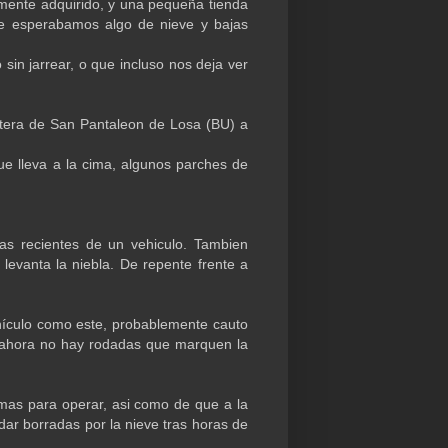
emente adquirido, y una pequeña tienda
ue esperabamos algo de nieve y bajas
sin jarrear, o que incluso nos deja ver
retera de San Pantaleon de Losa (BU) a
e lleva a la cima, algunos parches de
as recientes de un vehiculo. Tambien
levanta la niebla. De repente frente a
ehículo como este, probablemente cauto
de ahora no hay rodadas que marquen la
mas para operar, asi como de que a la
dar borradas por la nieve tras horas de