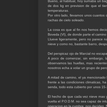
Bueno, al habitual, hoy sumaba un bag
de dos kg en prevision de que el ti
temperaturas.
Por otro lado, llevamos unos cuantos d
rachas de cielo soleado.
La cosa es que al fin nos hemos decid
Boveda (VI), de donde parte el camino
Llueve ligeramente, pero no parece n
nieve y como no, bastante barro, despu
Del perspicaz ojo de Marcial no escapa
A poco de comenzar, sin embargo, la
observamos las huellas, mas recientes
nosotros echa a volar un grupo de perdi
A mitad de camino, el ya mencionado P
frente a las condiciones climaticas, 
senda, todo esta cubierto por unos 15-
El hecho de que cada vez nieve mas y
vuelta el P.O.D.M. no sea capaz de int
operacion en la cumbre, nos deciden. 