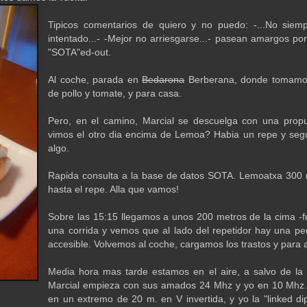
Tipicos comentarios de quiero y no puedo: -...No siem
intentado...- -Mejor no arriesgarse...- pasean amargos 
"SOTA"ed-out.
Al coche, parada en
Bedarona
Berberana, donde tomamos 
de pollo y tomate, y para casa.
Pero, en el camino, Marcial se descuelga con una propu
vimos el otro dia encima de Lemoa? Habia un repe y se
algo.
Rapida consulta a la base de datos SOTA. Lemoatxa 300 m
hasta el repe. Alla que vamos!
Sobre las 15:15 llegamos a unos 200 metros de la cima -f
una corrida y vemos que al lado del repetidor hay una peq
accesible. Volvemos al coche, cargamos los trastos y para a
Media hora mas tarde estamos en el aire, a salvo de la llo
Marcial empieza con sus amados 24 Mhz y yo en 10 Mhz. 
en un extremo de 20 m. en V invertida, y yo la "linked d