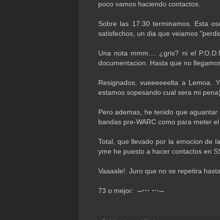
poco vamos haciendo contactos.
Sobre las 17:30 terminamos. Esta os
satisfechos, un dia que veiamos "perd
Una nota mmm.... ¿gris? ni el P.O.D
documentacion. Hasta que no llegamos 
Resignados, vueeeeeelta a Lemoa. Ya
estamos sopesando cual sera mi pena)
Pero ademas, he tenido que aguantar 
bandas pre-WARC como para meter e
Total, que llevado por la emocion de 
yme he puesto a hacer contactos en
Vaaaale!. Juro que no se repetira hast
73 o mejor:
--··· ···--