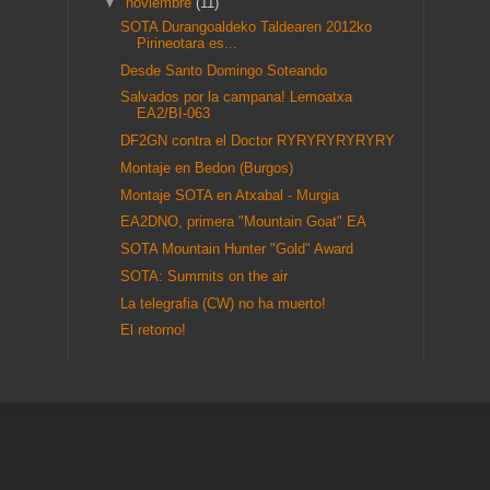
▼
noviembre
(11)
SOTA Durangoaldeko Taldearen 2012ko
Pirineotara es...
Desde Santo Domingo Soteando
Salvados por la campana! Lemoatxa
EA2/BI-063
DF2GN contra el Doctor RYRYRYRYRYRY
Montaje en Bedon (Burgos)
Montaje SOTA en Atxabal - Murgia
EA2DNO, primera "Mountain Goat" EA
SOTA Mountain Hunter "Gold" Award
SOTA: Summits on the air
La telegrafia (CW) no ha muerto!
El retorno!