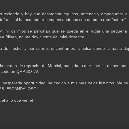
cureciendo y hay que desmontar equipos, antenas y empaquetar el 
ido" al final ha acabado recompensandonos con un buen rato "sotero".
.M. ni los mios se percatan que se queda en el lugar una pequeña 
a Bilbao, no me doy cuenta del mini-desastre.
 de noche, y por suerte, encontramos la bolsa donde la habia de
.
la mirada de reproche de Marcial, pues dado que este fin de semana
l codo en QRP SOTA!.
la inesperada oportunidad, he cedido a mis mas bajos instintos. Me he
 SSB. ESCANDALOSO!
a el año que viene!