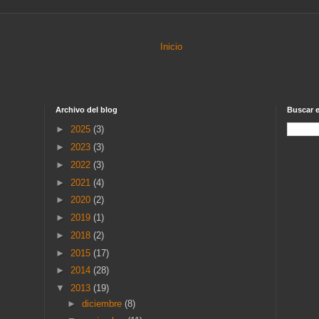
Inicio
Archivo del blog
Buscar e
►
2025
(3)
►
2023
(3)
►
2022
(3)
►
2021
(4)
►
2020
(2)
►
2019
(1)
►
2018
(2)
►
2015
(17)
►
2014
(28)
▼
2013
(19)
►
diciembre
(8)