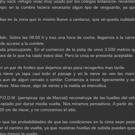
hy sack -refugio vivac muy usado por los colegas britanicos- recient
empo en la cumbre hiciera necesario algun tipo de resguardo, ya q
ias en la zona que lo mismo llueve a cantaros, que se queda nublado 
ido. Sobre las 09:50 h y tras una hora de coche, llegamos a la car
 de acceso a la cumbre.
ada preocupante. En el comienzo de la pista de unos 3.500 metros qu
es de lo que ha caido estos dias. Pero la cosa se presenta aceptable.
n un par de fosiles que dejamos atras para recogerlos mas tarde.
 nieve ya tapa casi todo el paisaje y en la nieve se ven las marc
 aun de algun cervato o similar. Comienza a nevar ligeramente y se 
ces. Mas nieve, algo de viento y la niebla se intensifica.
.O.D.M. (perspicaz ojo de Marcial) reconstruye de las huellas del v
ha optado por darse media vuelta. Nos miramos pensativos. A partir 
20 cm de nieve, y no conocemos el sitio.
 que las probabilidades de que las condiciones en la cima sean pesi
uir el camino de vuelta, ya que nuestras huellas de subida pueden que
Nos damos la vuelta.