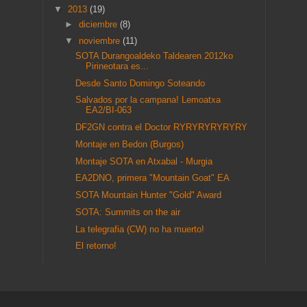
▼
2013
(19)
►
diciembre
(8)
▼
noviembre
(11)
SOTA Durangoaldeko Taldearen 2012ko
Pirineotara es...
Desde Santo Domingo Soteando
Salvados por la campana! Lemoatxa
EA2/BI-063
DF2GN contra el Doctor RYRYRYRYRYRY
Montaje en Bedon (Burgos)
Montaje SOTA en Atxabal - Murgia
EA2DNO, primera "Mountain Goat" EA
SOTA Mountain Hunter "Gold" Award
SOTA: Summits on the air
La telegrafia (CW) no ha muerto!
El retorno!