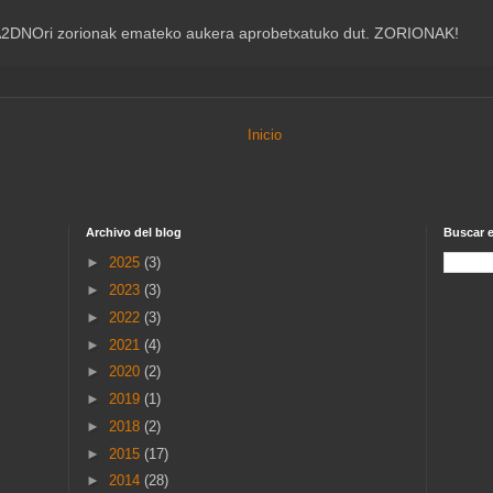
, EA2DNOri zorionak emateko aukera aprobetxatuko dut. ZORIONAK!
Inicio
Archivo del blog
Buscar e
►
2025
(3)
►
2023
(3)
►
2022
(3)
►
2021
(4)
►
2020
(2)
►
2019
(1)
►
2018
(2)
►
2015
(17)
►
2014
(28)