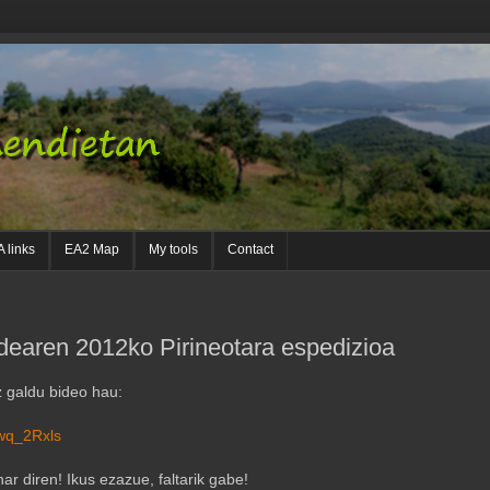
 links
EA2 Map
My tools
Contact
earen 2012ko Pirineotara espedizioa
z galdu bideo hau:
wq_2Rxls
ar diren! Ikus ezazue, faltarik gabe!