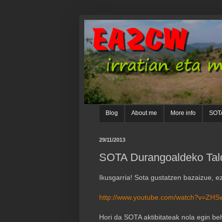
Blog
About me
More info
SOTA
29/11/2013
SOTA Durangoaldeko Tald
Ikusgarria! Sota gustatzen bazaizue, e
http://www.youtube.com/watch?v=ZHS
Hori da SOTA aktibitateak nola egin beh