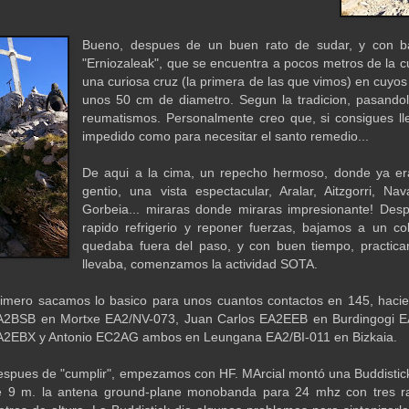
Bueno, despues de un buen rato de sudar, y con bas
"Erniozaleak", que se encuentra a pocos metros de la c
una curiosa cruz (la primera de las que vimos) en cuyo
unos 50 cm de diametro. Segun la tradicion, pasandol
reumatismos. Personalmente creo que, si consigues lle
impedido como para necesitar el santo remedio...
De aqui a la cima, un repecho hermoso, donde ya era
gentio, una vista espectacular, Aralar, Aitzgorri, Na
Gorbeia... miraras donde miraras impresionante! Des
rapido refrigerio y reponer fuerzas, bajamos a un c
quedaba fuera del paso, y con buen tiempo, practic
llevaba, comenzamos la actividad SOTA.
rimero sacamos lo basico para unos cuantos contactos en 145, haci
A2BSB en Mortxe EA2/NV-073, Juan Carlos EA2EEB en Burdingogi E
A2EBX y Antonio EC2AG ambos en Leungana EA2/BI-011 en Bizkaia.
spues de "cumplir", empezamos con HF. MArcial montó una Buddistick c
e 9 m. la antena ground-plane monobanda para 24 mhz con tres ra