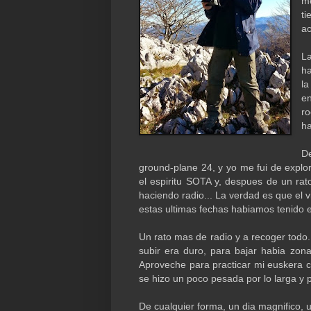
me
t
a
L
ha
l
en
ro
h
D
ground-plane 24, y yo me fui de explo
el espiritu SOTA y, despues de un ra
haciendo radio... La verdad es que el 
estas ultimas fechas habiamos tenido el 
Un rato mas de radio y a recoger todo.
subir era duro, para bajar habia zon
Aproveche para practicar mi euskera c
se hizo un poco pesada por lo larga 
De cualquier forma, un dia magnifico, 