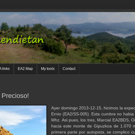
 links
EA2 Map
My tools
Contact
Precioso!
Ayer domingo 2013-12-15, hicimos la expe
Ernio (EA2/SS-005). Esta cumbre no habia 
Mhz. Asi pues, los tres, Marcial EA2BDS, Oi
hacia este monte de Gipuzkoa de 1.070 m
primera parte por autopista, se complico cu