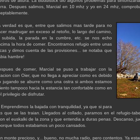
tros de altura. La Buddistick dio algunos problemas para sintonizarl
ierra. Despues salimos, Marcial en 10 mhz y yo en 24 mhz, compro
ceptablemente.
a verdad es que, entre que salimos mas tarde para no
cer madrugar en exceso al retoño, lo largo del camino,
a subida, la parada en la cumbre, etc. se nos echo
cima la hora de comer. Encontramos refugio entre unas
cas y dimos cuenta de las provisiones... se notaba que
abia hambre!
espues de comer, Marcial se puso a trabajar con la
racion con Oier, que no llega a apreciar como es debido
to jugando se aburre como una ostra si ambos estamos
viento tampoco hacia la estancia tan confortable como en
privilegio de disfrutar.
 Emprendimos la bajada con tranquilidad, ya que si para
as que se las traian. Llegados al collado, paramos en el refugio-ta
on el euskalki de la zona y que entendia a duras penas. Descanso, jue
y porque todos estabamos un poco cansados.
un monte precioso, y... bueno, no mucha radio, pero contentos. Ya es