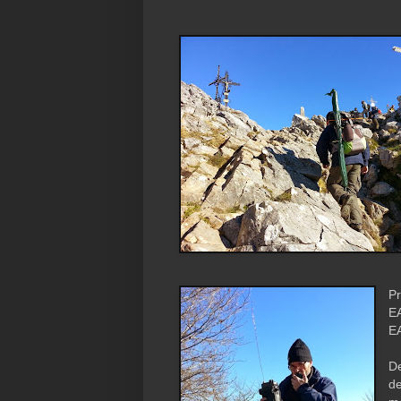
P
E
E
De
d